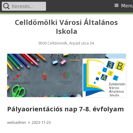
Keresés:
Primary
Men
Menu
Skip
Celldömölki Városi Általános
to
Iskola
content
9500 Celldömölk, Árpád utca 34.
Pályaorientációs nap 7-8. évfolyam
Author
Published
webadmin
2023-11-23
on