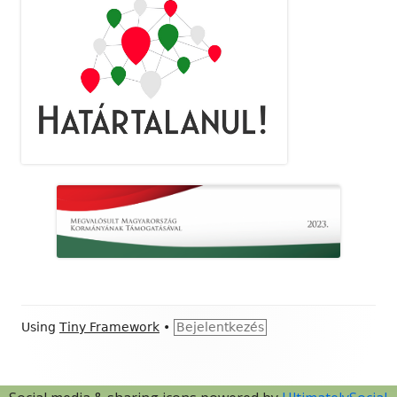
Footer
Using
Tiny Framework
•
Bejelentkezés
Content