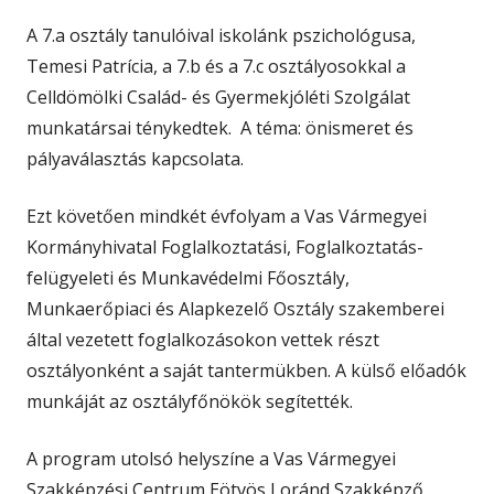
A 7.a osztály tanulóival iskolánk pszichológusa,
Temesi Patrícia, a 7.b és a 7.c osztályosokkal a
Celldömölki Család- és Gyermekjóléti Szolgálat
munkatársai ténykedtek. A téma: önismeret és
pályaválasztás kapcsolata.
Ezt követően mindkét évfolyam a Vas Vármegyei
Kormányhivatal Foglalkoztatási, Foglalkoztatás-
felügyeleti és Munkavédelmi Főosztály,
Munkaerőpiaci és Alapkezelő Osztály szakemberei
által vezetett foglalkozásokon vettek részt
osztályonként a saját tantermükben. A külső előadók
munkáját az osztályfőnökök segítették.
A program utolsó helyszíne a Vas Vármegyei
Szakképzési Centrum Eötvös Loránd Szakképző