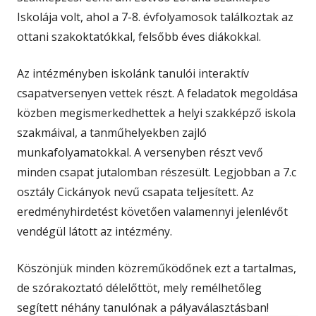
Iskolája volt, ahol a 7-8. évfolyamosok találkoztak az
ottani szakoktatókkal, felsőbb éves diákokkal.
Az intézményben iskolánk tanulói interaktív
csapatversenyen vettek részt. A feladatok megoldása
közben megismerkedhettek a helyi szakképző iskola
szakmáival, a tanműhelyekben zajló
munkafolyamatokkal. A versenyben részt vevő
minden csapat jutalomban részesült. Legjobban a 7.c
osztály Cickányok nevű csapata teljesített. Az
eredményhirdetést követően valamennyi jelenlévőt
vendégül látott az intézmény.
Köszönjük minden közreműködőnek ezt a tartalmas,
de szórakoztató délelőttöt, mely remélhetőleg
segített néhány tanulónak a pályaválasztásban!