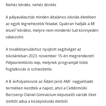
Nehéz kérdés, nehéz döntés
A pályaválasztás minden általános iskolás életében
az egyik legnehezebb feladat. Gyakran hallják a
Mi
leszel?
kérdést, melyre nem mindenki tud könnyedén
válaszolni.
A továbbtanuláshoz nyújtott segítséget az
iskolánkban 2023. november 15-én megrendezett
Pályaorientációs nap
, melynek programját több
foglalkozás is színesítette.
A 8. évfolyamosok az Ádám Jenő AMI nagyelőadó
termében kezdték a napot, ahol a Celldömölki
Berzsenyi Dániel Gimnázium képviselői várták őket
ízelítőt adva a középiskolás életből.