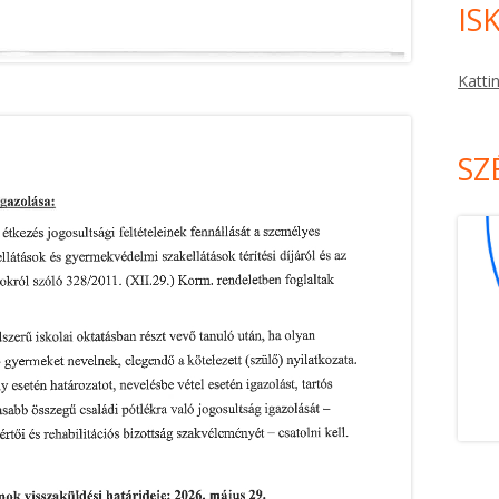
IS
Katti
SZ