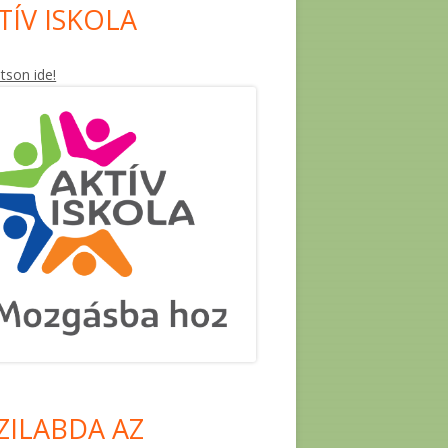
TÍV ISKOLA
ntson ide!
ZILABDA AZ