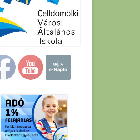
in
debar