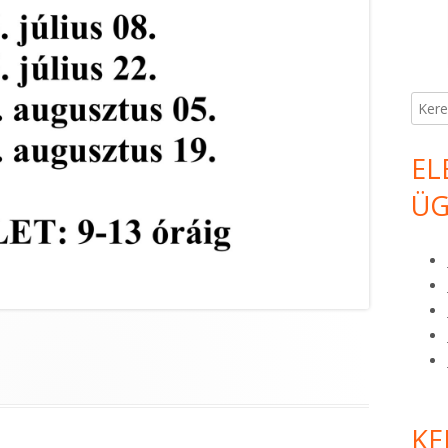
Keres
EL
ÜG
KE