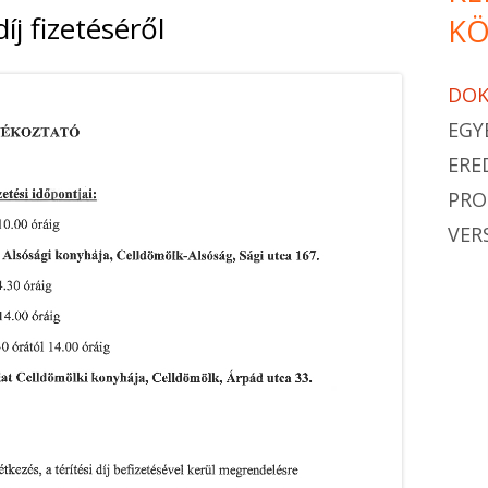
íj fizetéséről
KÖ
DO
EGY
ERE
PR
VER