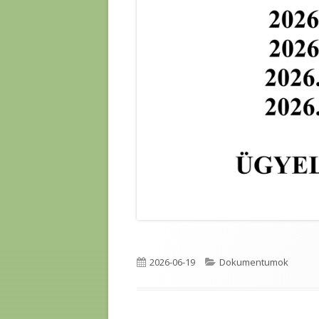
Published
Categories
2026-06-19
Dokumentumok
on