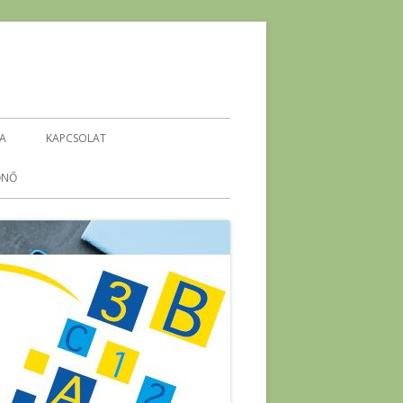
IA
KAPCSOLAT
ŐNŐ
KEHOP-5.4.1-16-2016-00296
ENERGETIKA ÖKO-TÉMAHÉT
-
ENERGIA PROJEKTHÉT