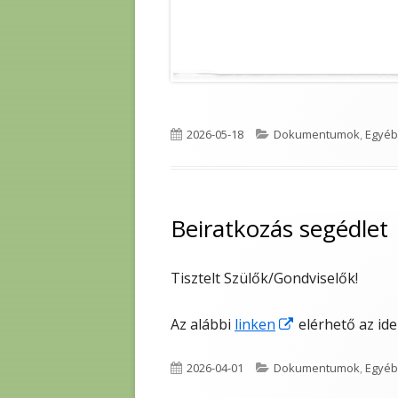
Published
Categories
2026-05-18
Dokumentumok
,
Egyéb
on
Beiratkozás segédlet
Tisztelt Szülők/Gondviselők!
Opens
Az alábbi
linken
elérhető az ide
in
Published
Categories
2026-04-01
Dokumentumok
,
Egyéb
a
on
new