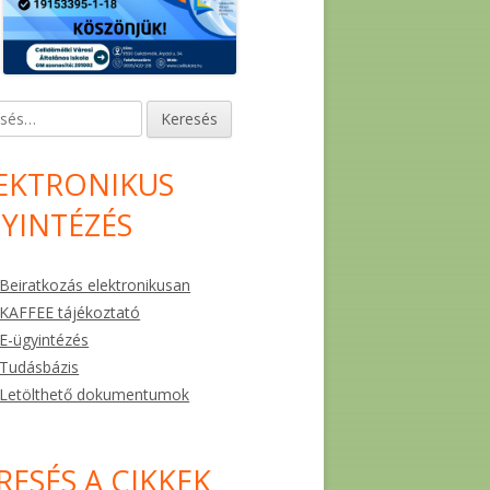
és:
EKTRONIKUS
YINTÉZÉS
Beiratkozás elektronikusan
KAFFEE tájékoztató
E-ügyintézés
Tudásbázis
Letölthető dokumentumok
RESÉS A CIKKEK