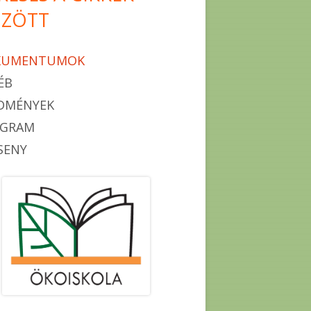
ZÖTT
KUMENTUMOK
ÉB
DMÉNYEK
OGRAM
SENY