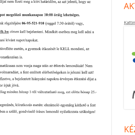
AK
Katti
KÉ