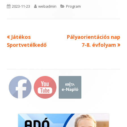
Published
Author
Categories
2023-11-23
webadmin
Program
on
Previous
Next
Játékos
Pályaorientációs nap
Bejegyzés
article:
article:
Sportvetélkedő
7-8. évfolyam
navigáció
Main
Sidebar