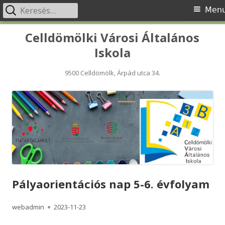
Keresés:
Primary
Men
Menu
Skip
Celldömölki Városi Általános
to
Iskola
content
9500 Celldömölk, Árpád utca 34.
Pályaorientációs nap 5-6. évfolyam
Author
Published
webadmin
2023-11-23
on