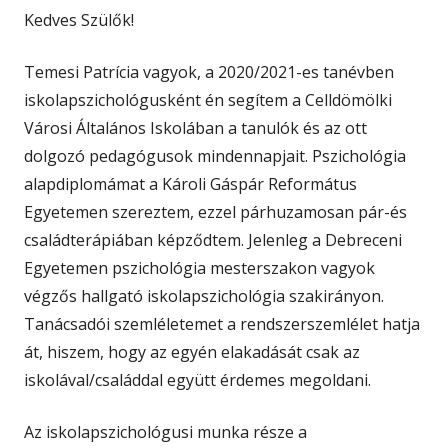
Kedves Szülők!
Temesi Patrícia vagyok, a 2020/2021-es tanévben
iskolapszichológusként én segítem a Celldömölki
Városi Általános Iskolában a tanulók és az ott
dolgozó pedagógusok mindennapjait. Pszichológia
alapdiplomámat a Károli Gáspár Református
Egyetemen szereztem, ezzel párhuzamosan pár-és
családterápiában képződtem. Jelenleg a Debreceni
Egyetemen pszichológia mesterszakon vagyok
végzős hallgató iskolapszichológia szakirányon.
Tanácsadói szemléletemet a rendszerszemlélet hatja
át, hiszem, hogy az egyén elakadását csak az
iskolával/családdal együtt érdemes megoldani.
Az iskolapszichológusi munka része a