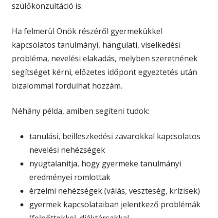
szülőkonzultáció is.
Ha felmerül Önök részéről gyermekükkel
kapcsolatos tanulmányi, hangulati, viselkedési
probléma, nevelési elakadás, melyben szeretnének
segítséget kérni, előzetes időpont egyeztetés után
bizalommal fordulhat hozzám.
Néhány példa, amiben segíteni tudok:
tanulási, beilleszkedési zavarokkal kapcsolatos
nevelési nehézségek
nyugtalanítja, hogy gyermeke tanulmányi
eredményei romlottak
érzelmi nehézségek (válás, veszteség, krízisek)
gyermek kapcsolataiban jelentkező problémák
(felnőttekkel, diáktársakkal,