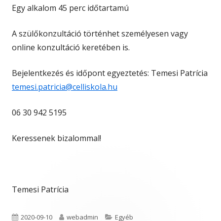
Egy alkalom 45 perc időtartamú
A szülőkonzultáció történhet személyesen vagy
online konzultáció keretében is.
Bejelentkezés és időpont egyeztetés: Temesi Patrícia
temesi.patricia@celliskola.hu
06 30 942 5195
Keressenek bizalommal!
Temesi Patrícia
Published
Author
Categories
2020-09-10
webadmin
Egyéb