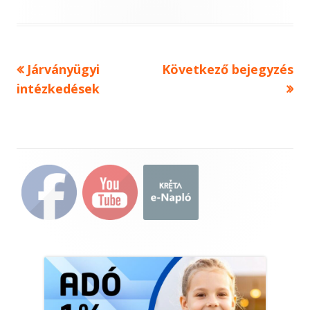
on
Previous
Next
Járványügyi
Következő bejegyzés
Bejegyzés
article:
article:
intézkedések
navigáció
Main
Sidebar