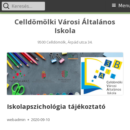
Keresés:
Primary
Men
Menu
Skip
Celldömölki Városi Általános
to
Iskola
content
9500 Celldömölk, Árpád utca 34.
Iskolapszichológia tájékoztató
Author
Published
webadmin
2020-09-10
on