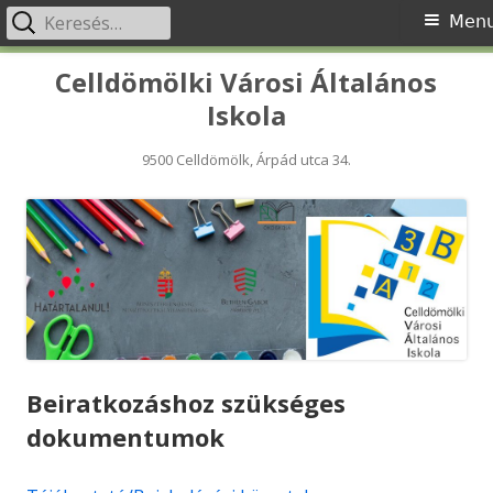
Keresés:
Primary
Men
Menu
Skip
Celldömölki Városi Általános
to
Iskola
content
9500 Celldömölk, Árpád utca 34.
Beiratkozáshoz szükséges
dokumentumok