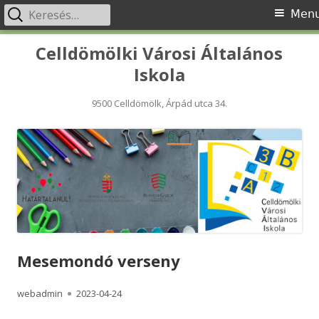
Keresés:
Primary
Men
Menu
Skip
Celldömölki Városi Általános
to
Iskola
content
9500 Celldömölk, Árpád utca 34.
Mesemondó verseny
Author
Published
webadmin
2023-04-24
on