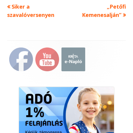
Previous
Next
Siker a
„Petőfi
Bejegyzés
article:
article:
szavalóversenyen
Kemenesalján”
navigáció
Main
Sidebar