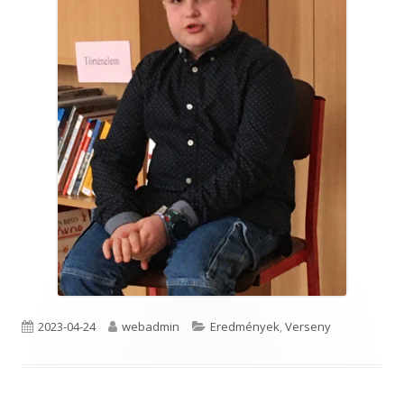
Published
Author
Categories
2023-04-24
webadmin
Eredmények
,
Verseny
on