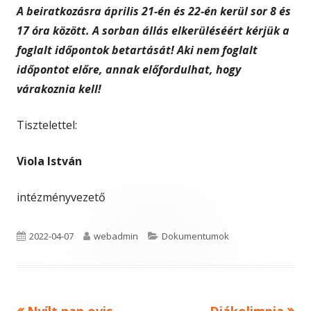
A beiratkozásra április 21-én és 22-én kerül sor 8 és
17 óra között. A sorban állás elkerüléséért kérjük a
foglalt időpontok betartását! Aki nem foglalt
időpontot előre, annak előfordulhat, hogy
várakoznia kell!
Tisztelettel:
Viola István
intézményvezető
Published
Author
Categories
2022-04-07
webadmin
Dokumentumok
on
Previous
Next
Nyílt nap ovis
Diákolimpia