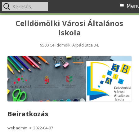
Keresés:
Primary
Men
Menu
Skip
Celldömölki Városi Általános
to
Iskola
content
9500 Celldömölk, Árpád utca 34.
Beiratkozás
Author
Published
webadmin
2022-04-07
on