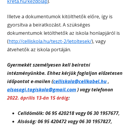
kreta.hu/kezdolap
).
Illetve a dokumentumok kitölthetők előre, így is
gyorsítva a beiratkozást. A szükséges
dokumentumok letölthetők az iskola honlapjáról is
(
http://celliskola.hu/teszt-2/letoltesek/
), vagy
átvehetők az iskola portáján.
Gyermekét személyesen kell beíratni
intézményünkbe. Ehhez kérjük foglaljon előzetesen
időpontot e-mailen (
celliskola@cellkabel.hu
,
alsosagi.tagiskola@gmail.com
) vagy telefonon
2022. április 13-án 15 óráig
:
Celldömölk: 06 95 420218 vagy 06 30 1957677,
Alsóság: 06 95 420472 vagy 06 30 1957827,