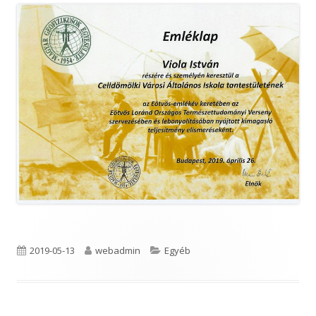
Published
Author
Categories
2019-05-13
webadmin
Egyéb
on