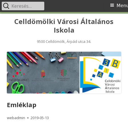
Keresés:
Primary
Men
Menu
Skip
Celldömölki Városi Általános
to
Iskola
content
9500 Celldömölk, Árpád utca 34.
Emléklap
Author
Published
webadmin
2019-05-13
on