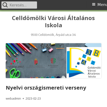
Keresés:
Primary
Men
Menu
Skip
Celldömölki Városi Általános
to
Iskola
content
9500 Celldömölk, Árpád utca 34.
Nyelvi országismereti verseny
Author
Published
webadmin
2023-02-23
on