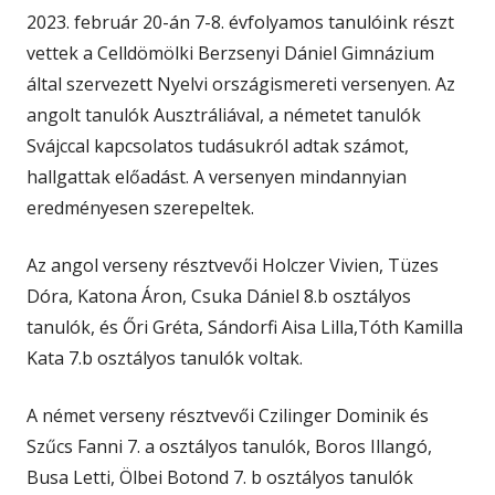
2023. február 20-án 7-8. évfolyamos tanulóink részt
vettek a Celldömölki Berzsenyi Dániel Gimnázium
által szervezett Nyelvi országismereti versenyen. Az
angolt tanulók Ausztráliával, a németet tanulók
Svájccal kapcsolatos tudásukról adtak számot,
hallgattak előadást. A versenyen mindannyian
eredményesen szerepeltek.
Az angol verseny résztvevői Holczer Vivien, Tüzes
Dóra, Katona Áron, Csuka Dániel 8.b osztályos
tanulók, és Őri Gréta, Sándorfi Aisa Lilla,Tóth Kamilla
Kata 7.b osztályos tanulók voltak.
A német verseny résztvevői Czilinger Dominik és
Szűcs Fanni 7. a osztályos tanulók, Boros Illangó,
Busa Letti, Ölbei Botond 7. b osztályos tanulók