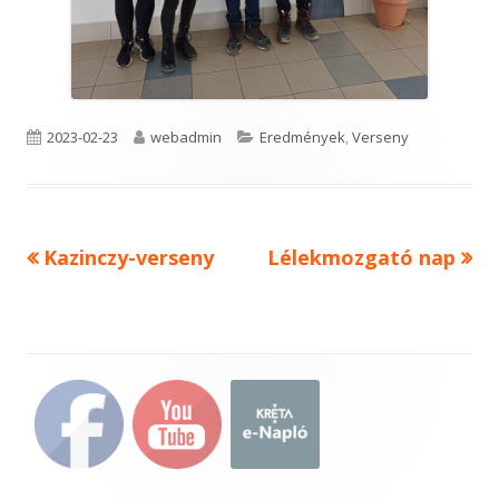
Published
Author
Categories
2023-02-23
webadmin
Eredmények
,
Verseny
on
Previous
Next
Kazinczy-verseny
Lélekmozgató nap
Bejegyzés
article:
article:
navigáció
Main
Sidebar