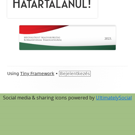
Footer
Using
Tiny Framework
•
Bejelentkezés
Content
Social media & sharing icons powered by
UltimatelySocial