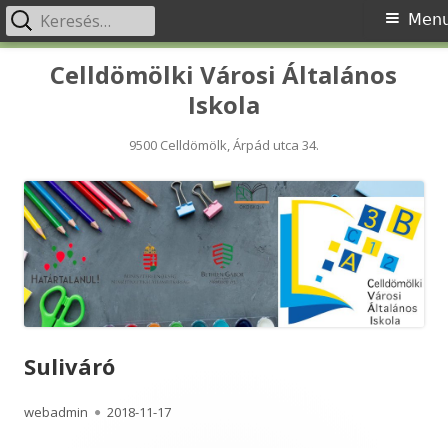
Keresés:
Primary
Men
Menu
Skip
Celldömölki Városi Általános
to
Iskola
content
9500 Celldömölk, Árpád utca 34.
Suliváró
Author
Published
webadmin
2018-11-17
on