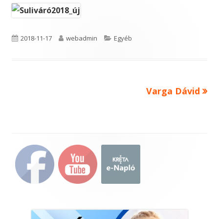
Published
Author
Categories
2018-11-17
webadmin
Egyéb
on
Next
Varga Dávid
Bejegyzés
article:
navigáció
Main
Sidebar