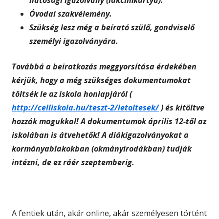
Óvodai szakvélemény.
Szükség lesz még a beírató szülő, gondviselő
személyi igazolványára.
Továbbá a beiratkozás meggyorsítása érdekében
kérjük, hogy a még szükséges dokumentumokat
töltsék le az iskola honlapjáról (
http://celliskola.hu/teszt-2/letoltesek/
) és kitöltve
hozzák magukkal! A dokumentumok április 12-től az
iskolában is átvehetők! A diákigazolványokat a
kormányablakokban (okmányirodákban) tudják
intézni, de ez ráér szeptemberig.
A fentiek után, akár online, akár személyesen történt