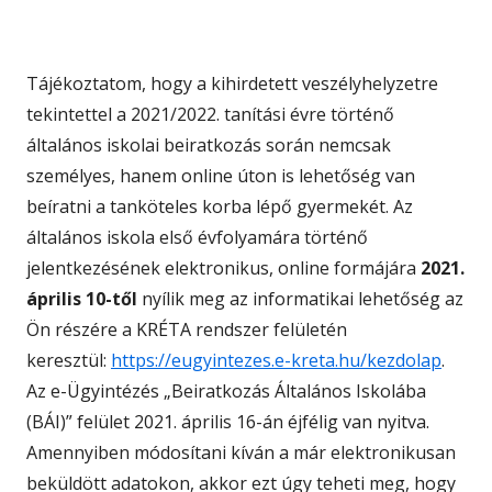
Tájékoztatom, hogy a kihirdetett veszélyhelyzetre
tekintettel a 2021/2022. tanítási évre történő
általános iskolai beiratkozás során nemcsak
személyes, hanem online úton is lehetőség van
beíratni a tanköteles korba lépő gyermekét. Az
általános iskola első évfolyamára történő
jelentkezésének elektronikus, online formájára
2021.
április 10-től
nyílik meg az informatikai lehetőség az
Ön részére a KRÉTA rendszer felületén
keresztül:
https://eugyintezes.e-kreta.hu/kezdolap
.
Az e-Ügyintézés „Beiratkozás Általános Iskolába
(BÁI)” felület 2021. április 16-án éjfélig van nyitva.
Amennyiben módosítani kíván a már elektronikusan
beküldött adatokon, akkor ezt úgy teheti meg, hogy