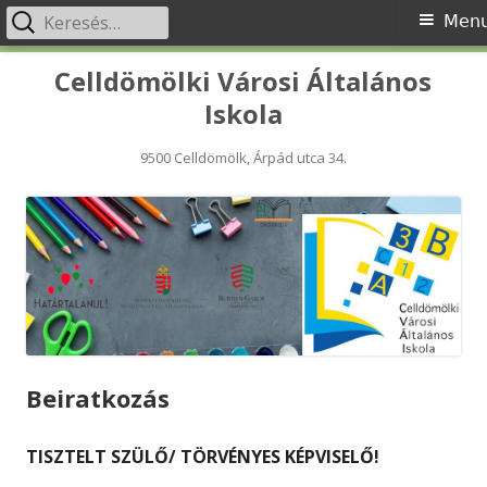
Keresés:
Primary
Men
Menu
Skip
Celldömölki Városi Általános
to
Iskola
content
9500 Celldömölk, Árpád utca 34.
Beiratkozás
TISZTELT SZÜLŐ/ TÖRVÉNYES KÉPVISELŐ!