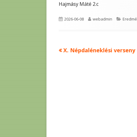
Hajmásy Máté 2.c
Published
Author
Categor
2026-06-08
webadmin
Eredmé
on
Previous
X. Népdaléneklési verseny
Bejegyzés
article:
navigáció