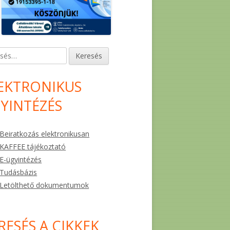
és:
EKTRONIKUS
YINTÉZÉS
Beiratkozás elektronikusan
KAFFEE tájékoztató
E-ügyintézés
Tudásbázis
Letölthető dokumentumok
RESÉS A CIKKEK