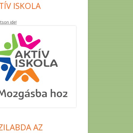
TÍV ISKOLA
ntson ide!
ZILABDA AZ