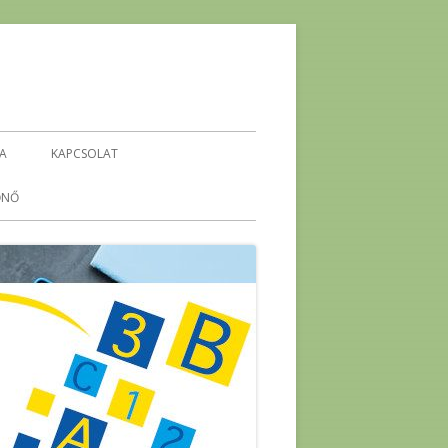
IA
KAPCSOLAT
ŐNŐ
KEHOP-5.4.1-16-2016-00296
ENERGETIKA ÖKO-TÉMAHÉT
-
ENERGIA PROJEKTHÉT