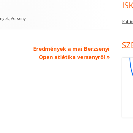
IS
ies
nyek
,
Verseny
Katti
SZ
Next
Eredmények a mai Berzsenyi
article:
Open atlétika versenyről