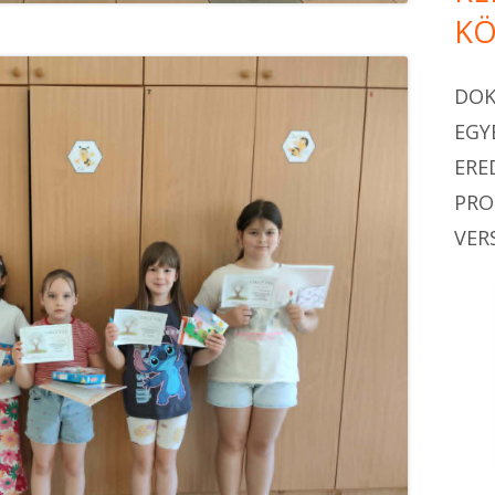
KÖ
DO
EGY
ERE
PR
VER