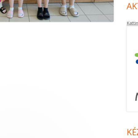
AK
Katti
KÉ