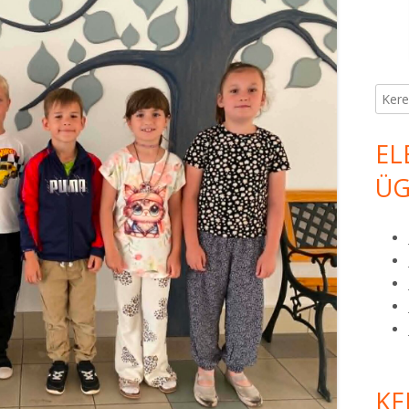
Keres
EL
ÜG
KE