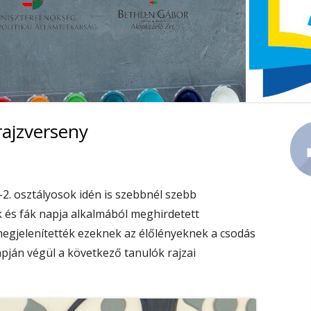
KÖZZÉTÉTEL
PEDAGÓGIAI PROGRAM
rajzverseny
Ma
Si
1-2. osztályosok idén is szebbnél szebb
 és fák napja alkalmából meghirdetett
 megjelenítették ezeknek az élőlényeknek a csodás
apján végül a következő tanulók rajzai