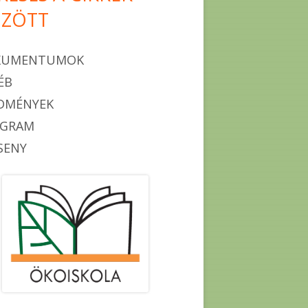
ZÖTT
KUMENTUMOK
ÉB
DMÉNYEK
OGRAM
SENY