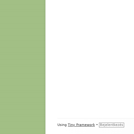
Footer
Using
Tiny Framework
•
Bejelentkezés
Content