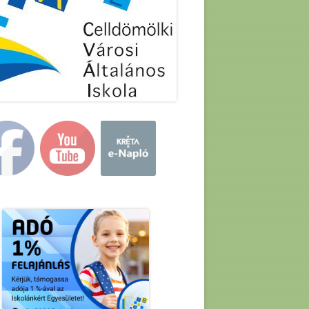
in
debar