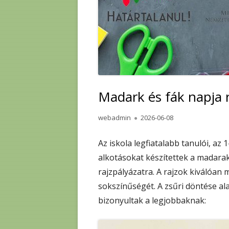
Madark és fák napja 
Author
Published
webadmin
2026-06-08
on
Az iskola legfiatalabb tanulói, az 
alkotásokat készítettek a madarak
rajzpályázatra. A rajzok kiválóan
sokszínűségét. A zsűri döntése al
bizonyultak a legjobbaknak: