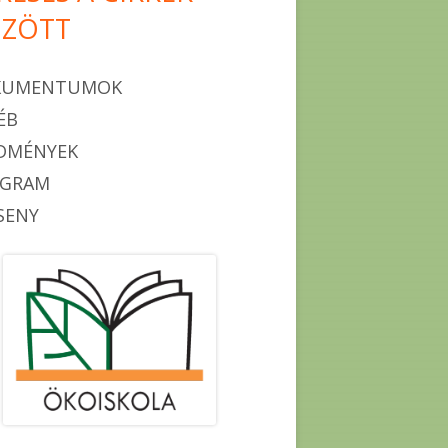
ZÖTT
KUMENTUMOK
ÉB
DMÉNYEK
OGRAM
SENY