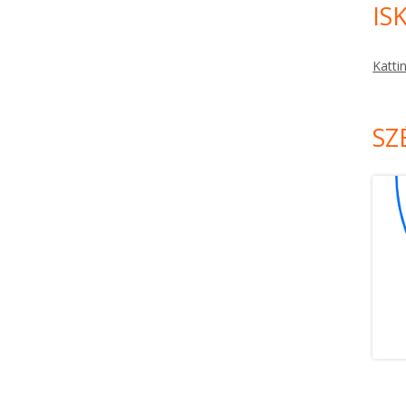
IS
Katti
SZ