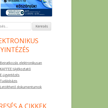
és:
EKTRONIKUS
YINTÉZÉS
Beiratkozás elektronikusan
KAFFEE tájékoztató
E-ügyintézés
Tudásbázis
Letölthető dokumentumok
RESÉS A CIKKEK