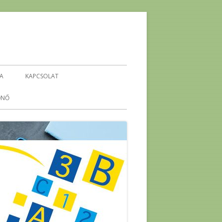
IA
KAPCSOLAT
ŐNŐ
KEHOP-5.4.1-16-2016-00296
ENERGETIKA ÖKO-TÉMAHÉT
-
ENERGIA PROJEKTHÉT