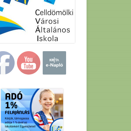
in
debar