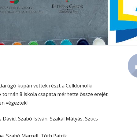
KÖZZÉTÉTEL
PEDAGÓGIAI PROGRAM
Ma
Si
abdarúgó kupán vettek részt a Celldömölki
tornán 8 iskola csapata mérhette össze erejét.
yen végeztek!
ss Dávid, Szabó István, Szakál Mátyás, Szücs
a, Szabó Marcell, Tóth Patrik