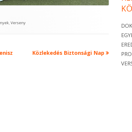
KÖ
ies
nyek
,
Verseny
DO
EGY
ERE
Next
enisz
Közlekedés Biztonsági Nap
PR
article:
VER