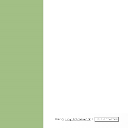
Footer
Using
Tiny Framework
•
Bejelentkezés
Content