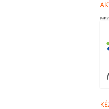
AK
Katti
KÉ