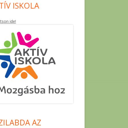
TÍV ISKOLA
ntson ide!
ZILABDA AZ