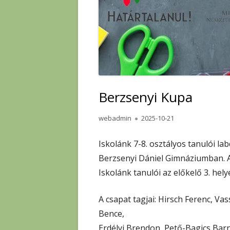
Berzsenyi Kupa
Author
Published
webadmin
2025-10-21
on
Iskolánk 7-8. osztályos tanulói l
Berzsenyi Dániel Gimnáziumban. A 
Iskolánk tanulói az előkelő 3. hel
A csapat tagjai: Hirsch Ferenc, Va
Bence,
Erdélyi Brendon, Pető-Bagics Barn