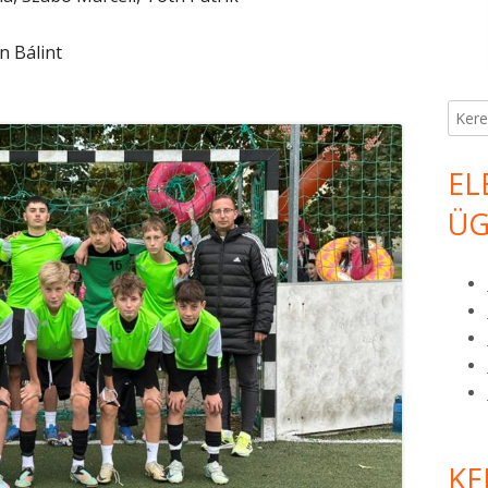
n Bálint
Keres
EL
ÜG
KE