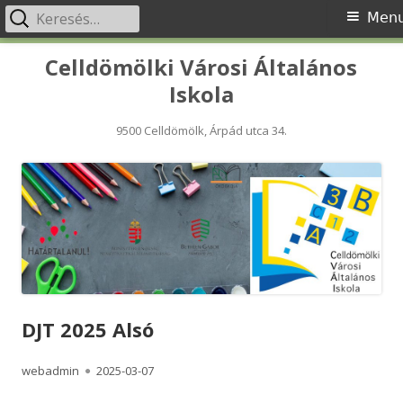
Keresés:
Primary
Men
Menu
Skip
Celldömölki Városi Általános
to
Iskola
content
9500 Celldömölk, Árpád utca 34.
DJT 2025 Alsó
Author
Published
webadmin
2025-03-07
on