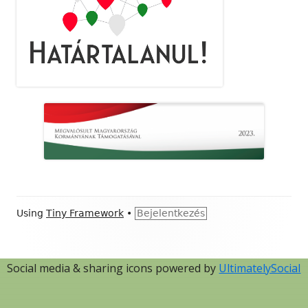
Footer
Using
Tiny Framework
•
Bejelentkezés
Content
Social media & sharing icons powered by
UltimatelySocial