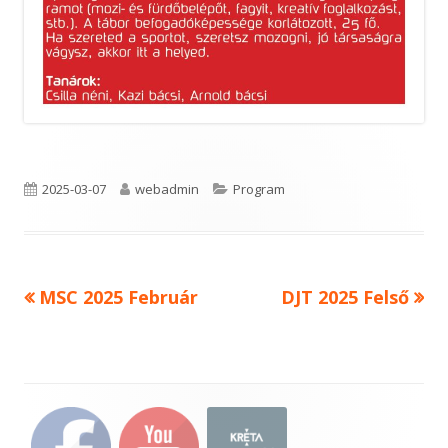
Published
Author
Categories
2025-03-07
webadmin
Program
on
Previous
Next
MSC 2025 Február
DJT 2025 Felső
Bejegyzés
article:
article:
navigáció
Main