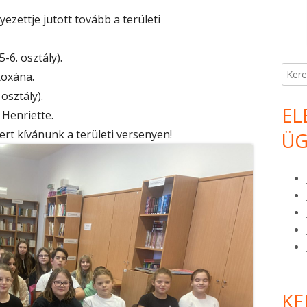
ezettje jutott tovább a területi
-6. osztály).
Keres
Roxána.
osztály).
EL
 Henriette.
ert kívánunk a területi versenyen!
ÜG
KE