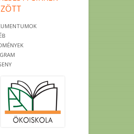
ZÖTT
KUMENTUMOK
ÉB
DMÉNYEK
OGRAM
SENY