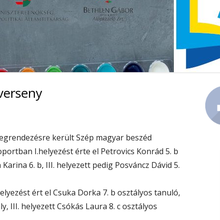
KÖZZÉTÉTEL
PEDAGÓGIAI PROGRAM
verseny
Ma
Si
megrendezésre került Szép magyar beszéd
portban I.helyezést érte el Petrovics Konrád 5. b
 Karina 6. b, III. helyezett pedig Posváncz Dávid 5.
elyezést ért el Csuka Dorka 7. b osztályos tanuló,
ly, III. helyezett Csókás Laura 8. c osztályos