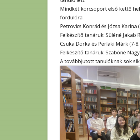
tanuló lett.
Mindkét korcsoport első kettő hely
fordulóra:
Petrovics Konrád és Józsa Karina (5
Felkészítő tanáruk: Süléné Jakab 
Csuka Dorka és Perlaki Márk (7-8. 
Felkészítő tanáruk: Szabóné Nagy
A továbbjutott tanulóknak sok sik