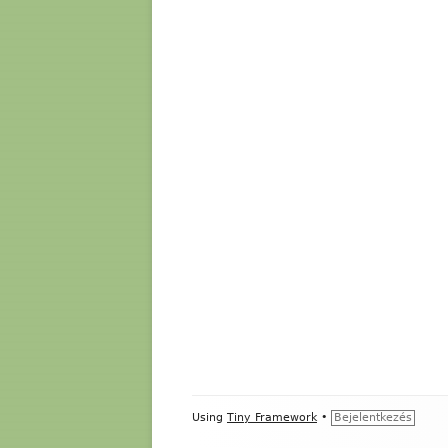
Footer
Using
Tiny Framework
•
Bejelentkezés
Content