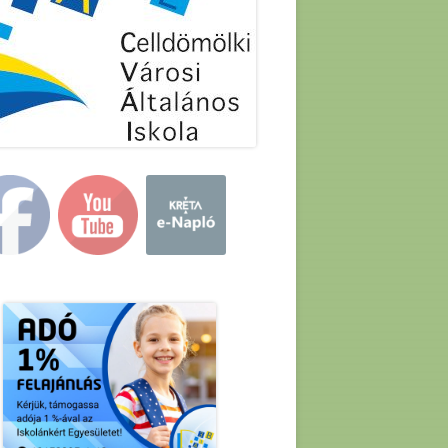
in
debar