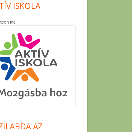
TÍV ISKOLA
ntson ide!
ZILABDA AZ