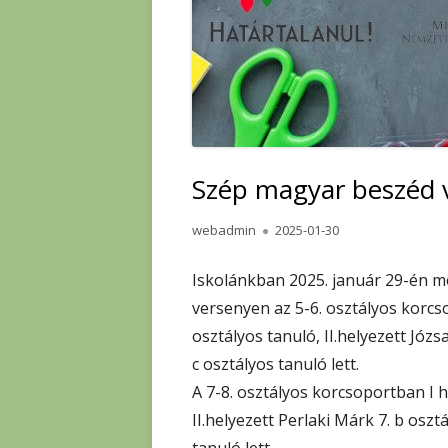
Szép magyar beszéd 
Author
Published
webadmin
2025-01-30
on
Iskolánkban 2025. január 29-én 
versenyen az 5-6. osztályos korcso
osztályos tanuló, II.helyezett Józsa
c osztályos tanuló lett.
A 7-8. osztályos korcsoportban I h
II.helyezett Perlaki Márk 7. b osztá