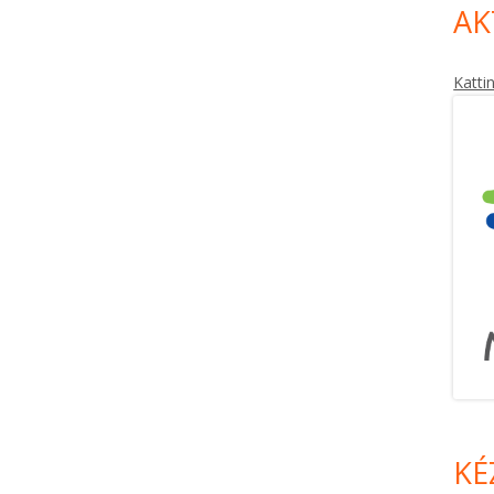
AK
Katti
KÉ