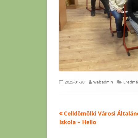
Published
Author
Categor
2025-01-30
webadmin
Eredmé
on
Previous
Celldömölki Városi Általán
Bejegyzés
article:
Iskola – Hello
navigáció