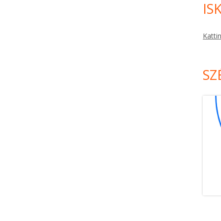
IS
Katti
SZ