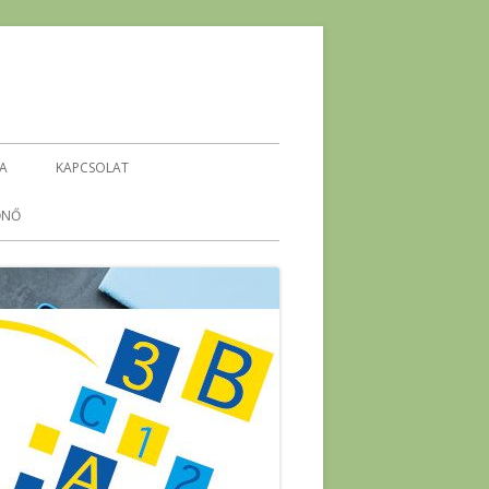
IA
KAPCSOLAT
ŐNŐ
KEHOP-5.4.1-16-2016-00296
ENERGETIKA ÖKO-TÉMAHÉT
-
ENERGIA PROJEKTHÉT