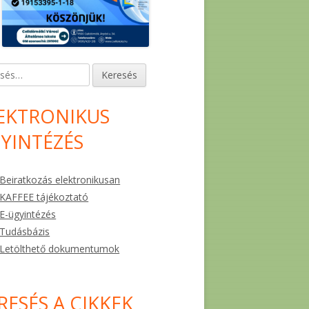
és:
EKTRONIKUS
YINTÉZÉS
Beiratkozás elektronikusan
KAFFEE tájékoztató
E-ügyintézés
Tudásbázis
Letölthető dokumentumok
RESÉS A CIKKEK