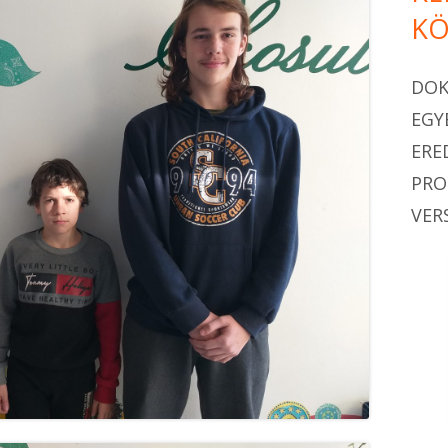
KÖ
DO
EGY
ERE
PR
VER