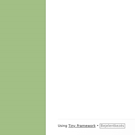
Footer
Using
Tiny Framework
•
Bejelentkezés
Content