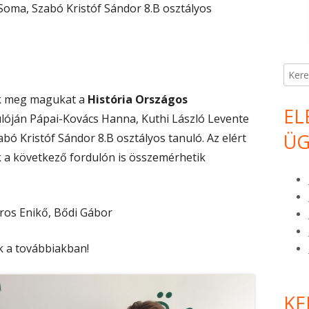
p Soma, Szabó Kristóf Sándor 8.B osztályos
Keres
ék meg magukat a
História Országos
EL
ulóján Pápai-Kovács Hanna, Kuthi László Levente
ÜG
abó Kristóf Sándor 8.B osztályos tanuló. Az elért
 a következő fordulón is összemérhetik
oros Enikő, Bődi Gábor
k a továbbiakban!
KE