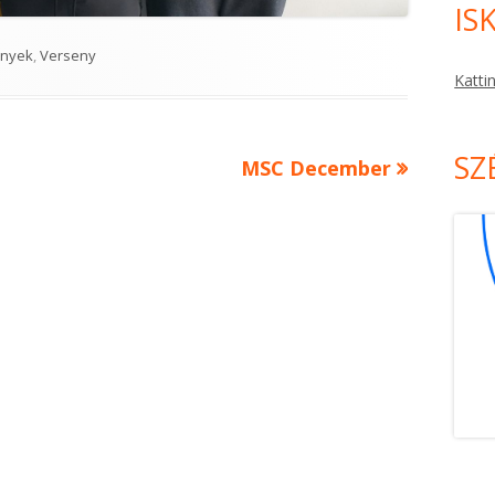
IS
ies
nyek
,
Verseny
Katti
SZ
Next
MSC December
article: