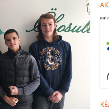
AK
Katti
KÉ