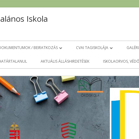
talános Iskola
DOKUMENTUMOK / BEIRATKOZÁS
CVAI TAGISKOLÁJA
GALÉR
LETÖLTHETŐ DOKUMENTUMOK
ELÉRHETŐSÉGEK
HATÁRTALANUL
AKTUÁLIS ÁLLÁSHIRDETÉSEK
ISKOLAORVOS, VÉD
BEIRATKOZÁSHOZ
RÓLUNK
INGYENES OFFICE DIÁKOKNAK
KARANTÉN VIDEÓK
A
ISKOLAI DOKUMENTUMOK
CSENGETÉSI REND
PROJEKTEK
HÁZIREND
HATÁRTALANUL ALSÓSÁG
SZERVEZETI ÉS MŰKÖDÉSI SZABÁLYZAT
CVÁI TAGISKOLÁJA MUNKATERV 2022
CVÁI MUNKATERV 2024
2023