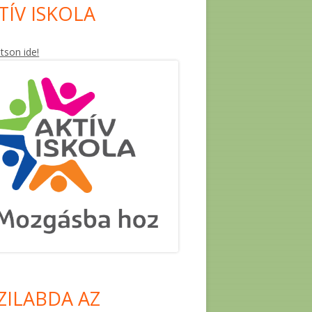
TÍV ISKOLA
ntson ide!
ZILABDA AZ