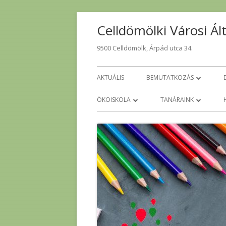
Skip
Celldömölki Városi Ál
to
content
9500 Celldömölk, Árpád utca 34.
Primary
AKTUÁLIS
BEMUTATKOZÁS
Menu
IGAZGATÓI KÖSZÖNTŐ
ÖKOISKOLA
TANÁRAINK
ISKOLATÖRTÉNET
ÖKO MUNKATERV 2024-2025
TANÁRAINK
ÖKO MUNKATERV 2023-2024
TANÁRAINK TAGISKOL
CVÁI BESZÁMOLÓ 2019-2020
CVÁI BESZÁMOLÓ 2018-2019
ÖKOISKOLA GALÉRIA