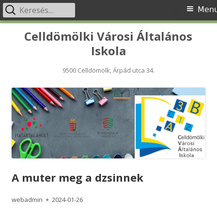
Keresés:
Primary
Men
Menu
Skip
Celldömölki Városi Általános
to
Iskola
content
9500 Celldömölk, Árpád utca 34.
A muter meg a dzsinnek
Author
Published
webadmin
2024-01-26
on