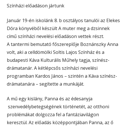
Színházi előadáson jártunk
Január 19-én iskolánk 8. b osztályos tanulói az Elekes
Dóra könyvéből készült A muter meg a dzsinnek
című színházi nevelési előadáson vettek részt.
A tantermi bemutató főszereplője Boznánszky Anna
volt, aki a celldömölki Soltis Lajos Színház és a
budapesti Káva Kulturális Műhely tagja, színész-
drámatanár. A kétlépcsős színházi nevelési
programban Kardos János – szintén a Káva színész-
drámatanára – segítette a munkáját.
A mű egy kislány, Panna és az édesanyja
szenvedélybetegségének történetét, az otthoni
problémákat dolgozza fel a fantáziavilágon
keresztül. Az előadás középpontjában Panna, az ő