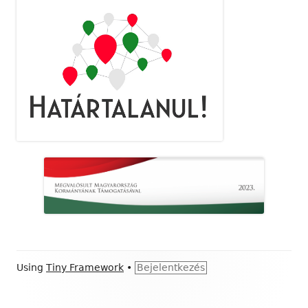
Footer
Using
Tiny Framework
•
Bejelentkezés
Content