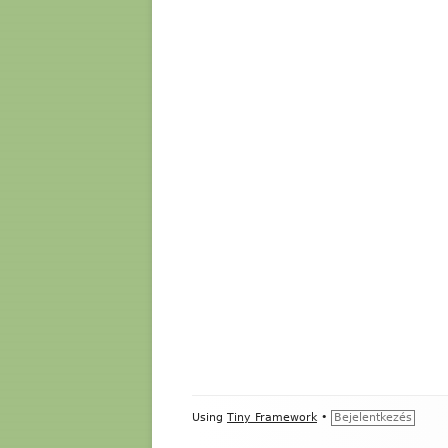
Footer
Using
Tiny Framework
•
Bejelentkezés
Content