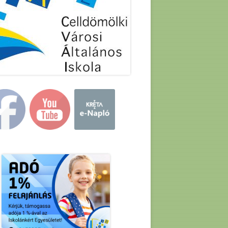
in
debar