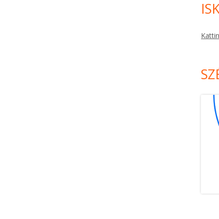
IS
Katti
SZ