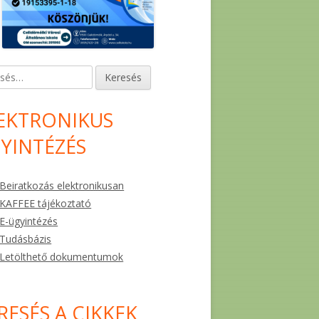
és:
EKTRONIKUS
YINTÉZÉS
Beiratkozás elektronikusan
KAFFEE tájékoztató
E-ügyintézés
Tudásbázis
Letölthető dokumentumok
RESÉS A CIKKEK