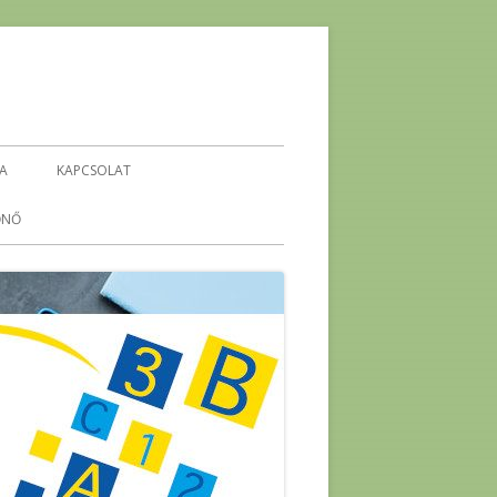
IA
KAPCSOLAT
ŐNŐ
KEHOP-5.4.1-16-2016-00296
ENERGETIKA ÖKO-TÉMAHÉT
-
ENERGIA PROJEKTHÉT