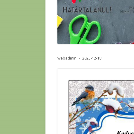
Author
Published
webadmin
2023-12-18
on