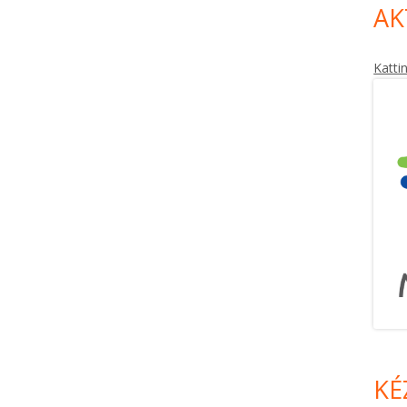
AK
Katti
KÉ