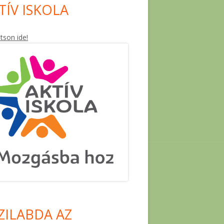
TÍV ISKOLA
ntson ide!
ZILABDA AZ