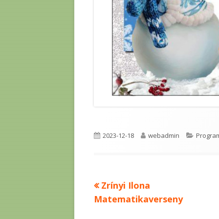
Published
Author
Categor
2023-12-18
webadmin
Progra
on
Previous
Zrínyi Ilona
Bejegyzés
article:
Matematikaverseny
navigáció