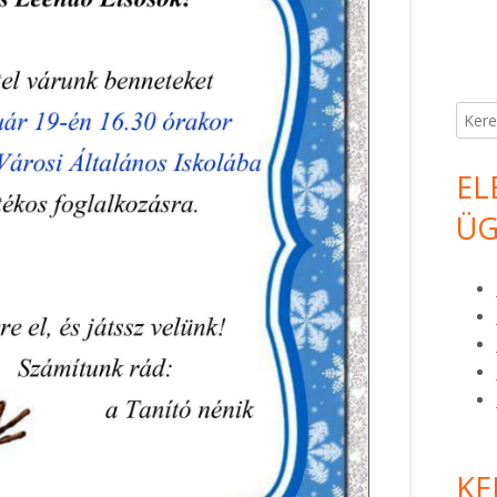
Keres
EL
ÜG
KE