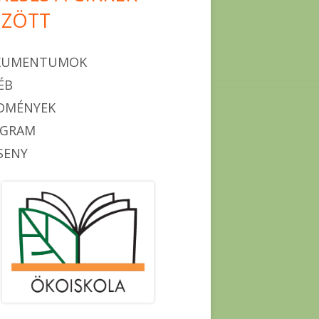
ZÖTT
KUMENTUMOK
ÉB
DMÉNYEK
OGRAM
SENY