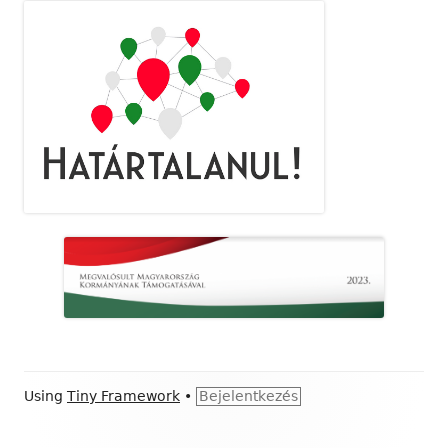
Footer
Using
Tiny Framework
•
Bejelentkezés
Content