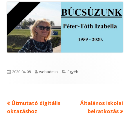
Published
Author
Categories
2020-04-08
webadmin
Egyéb
on
Previous
Next
Útmutató digitális
Általános iskolai
Bejegyzés
article:
article:
oktatáshoz
beiratkozás
navigáció