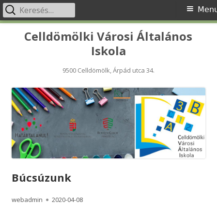
Keresés:
Primary
Men
Menu
Skip
Celldömölki Városi Általános
to
Iskola
content
9500 Celldömölk, Árpád utca 34.
Búcsúzunk
Author
Published
webadmin
2020-04-08
on