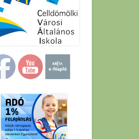
in
debar