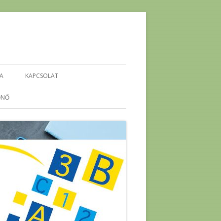
IA
KAPCSOLAT
ŐNŐ
KEHOP-5.4.1-16-2016-00296
ENERGETIKA ÖKO-TÉMAHÉT
-
ENERGIA PROJEKTHÉT