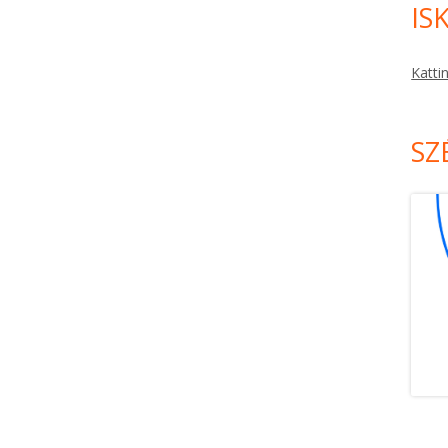
IS
Katti
SZ