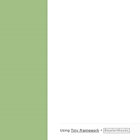
Footer
Using
Tiny Framework
•
Bejelentkezés
Content