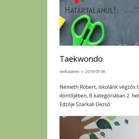
Taekwondo
Author
Published
webadmin
2019-05-06
on
Németh Róbert, iskolánk végzős t
döntőjében, B kategóriában 2. hely
Edzője Szarkali Dezső