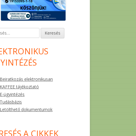
és:
EKTRONIKUS
YINTÉZÉS
Beiratkozás elektronikusan
KAFFEE tájékoztató
E-ügyintézés
Tudásbázis
Letölthető dokumentumok
RESÉS A CIKKEK