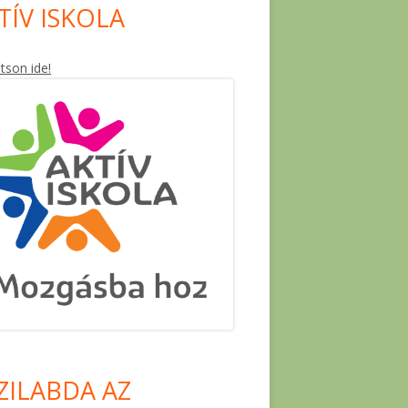
TÍV ISKOLA
ntson ide!
ZILABDA AZ