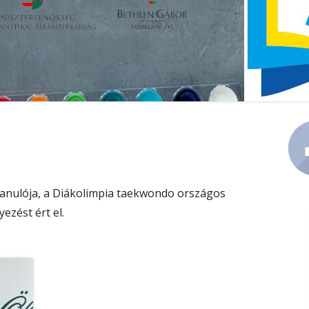
KÖZZÉTÉTEL
PEDAGÓGIAI PROGRAM
Ma
Si
anulója, a Diákolimpia taekwondo országos
ezést ért el.