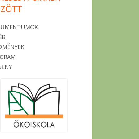
ZÖTT
KUMENTUMOK
ÉB
DMÉNYEK
OGRAM
SENY