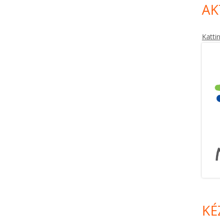
AK
Katti
KÉ