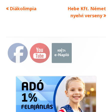
Previous
Next
Diákolimpia
Hebe Kft. Német
Bejegyzés
article:
article:
nyelvi verseny
navigáció
Main
Sidebar