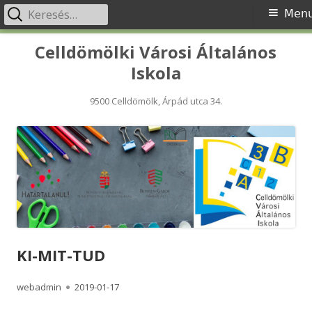
Keresés:
Primary
Men
Menu
Skip
Celldömölki Városi Általános
to
Iskola
content
9500 Celldömölk, Árpád utca 34.
KI-MIT-TUD
Author
Published
webadmin
2019-01-17
on