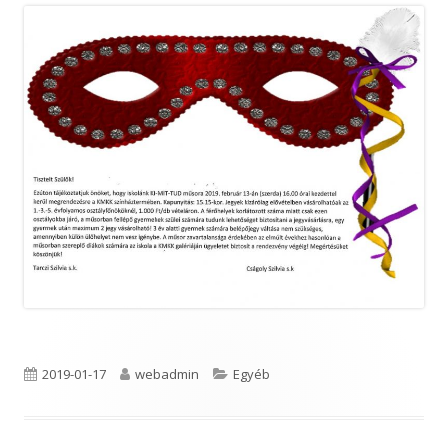
Published
Author
Categories
2019-01-17
webadmin
Egyéb
on