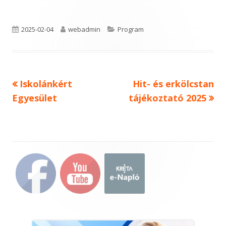
Published
Author
Categories
2025-02-04
webadmin
Program
on
Previous
Next
Iskolánkért
Hit- és erkölcstan
Bejegyzés
article:
article:
Egyesület
tájékoztató 2025
navigáció
Main
Sidebar