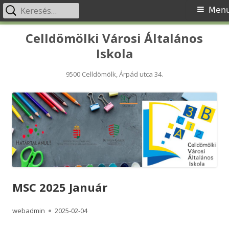
Keresés:
Primary
Men
Menu
Skip
Celldömölki Városi Általános
to
Iskola
content
9500 Celldömölk, Árpád utca 34.
MSC 2025 Január
Author
Published
webadmin
2025-02-04
on