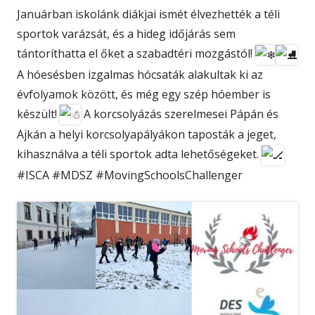
Januárban iskolánk diákjai ismét élvezhették a téli
sportok varázsát, és a hideg időjárás sem
tántoríthatta el őket a szabadtéri mozgástól!
A hóesésben izgalmas hócsaták alakultak ki az
évfolyamok között, és még egy szép hóember is
készült!
A korcsolyázás szerelmesei Pápán és
Ajkán a helyi korcsolyapályákon taposták a jeget,
kihasználva a téli sportok adta lehetőségeket.
#ISCA #MDSZ #MovingSchoolsChallenger