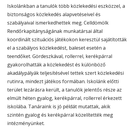
Iskolánkban a tanulók több közlekedési eszközzel, a
biztonságos közlekedés alapvetéseivel és
szabályaival ismerkedhettek meg. Celldömölk
Rendőrkapitányságának munkatársai által
koordinált szituációs játékokon keresztül sajátították
el a szabályos közlekedést, baleset esetén a
teendőket. Gördeszkával, rollerrel, kerékpárral
gyakorolhatták a közlekedést és különböző
akadálypályák teljesítésével tettek szert közlekedési
rutinra, mindezt játékos formában. Iskolánk előtti
terület lezárásra került, a tanulók jelentős része az
elmúlt héten gyalog, kerékpárral, rollerrel érkezett
iskolába. Tanáraink is jó példát mutattak, akik
szintén gyalog és kerékpárral közelítették meg
intézményünket.