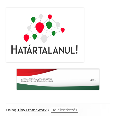
Footer
Using
Tiny Framework
•
Bejelentkezés