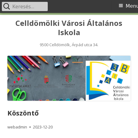
Keresés:
Primary
Men
Menu
Skip
Celldömölki Városi Általános
to
Iskola
content
9500 Celldömölk, Árpád utca 34.
Köszöntő
Author
Published
webadmin
2023-12-20
on