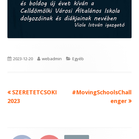
Published
Author
Categories
2023-12-20
webadmin
Egyéb
on
Previous
Next
SZERETETCSOKI
#MovingSchoolsChall
Bejegyzés
article:
article:
2023
enger
navigáció