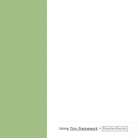
Footer
Using
Tiny Framework
•
Bejelentkezés
Content