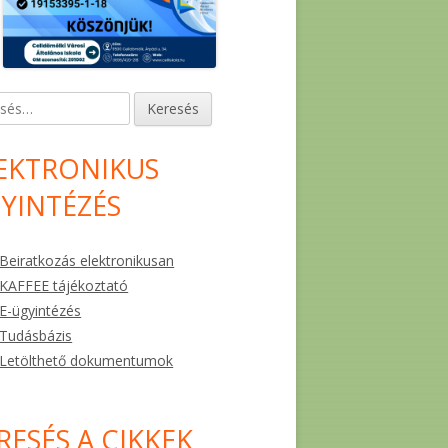
és:
EKTRONIKUS
YINTÉZÉS
Beiratkozás elektronikusan
KAFFEE tájékoztató
E-ügyintézés
Tudásbázis
Letölthető dokumentumok
RESÉS A CIKKEK