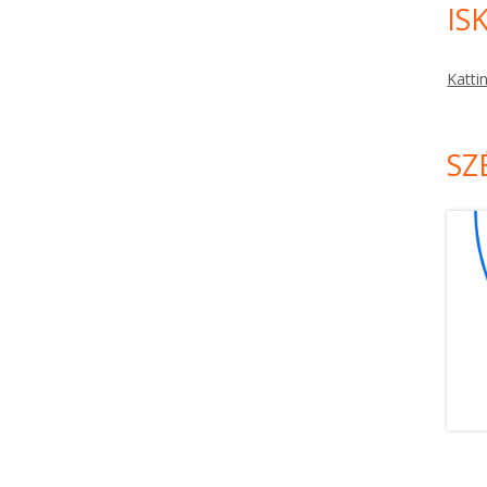
IS
Katti
SZ