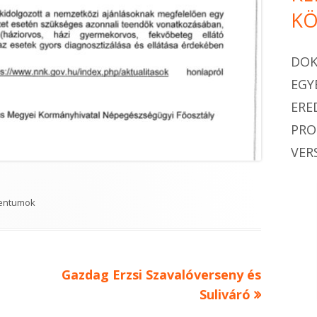
KÖ
DO
EGY
ERE
PR
VER
ies
entumok
Next
Gazdag Erzsi Szavalóverseny és
article:
Suliváró