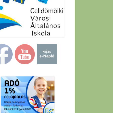
in
debar