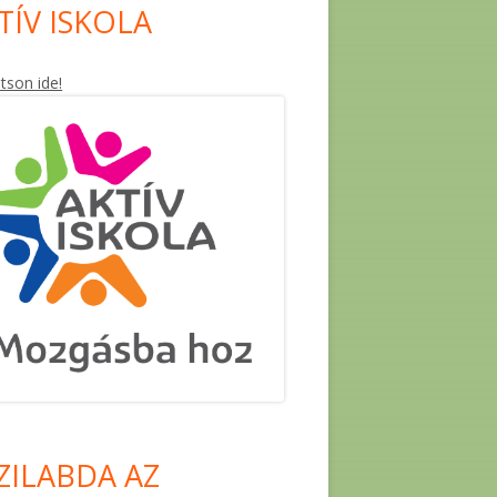
TÍV ISKOLA
ntson ide!
ZILABDA AZ