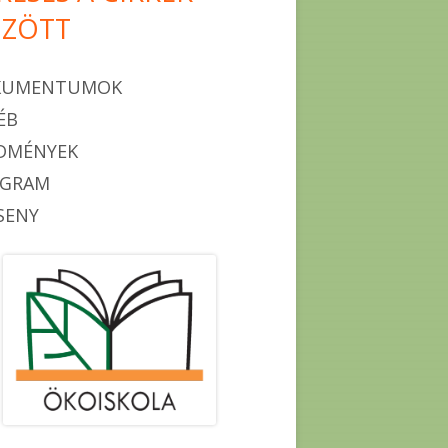
ZÖTT
KUMENTUMOK
ÉB
DMÉNYEK
OGRAM
SENY