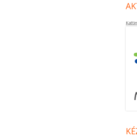
AK
Katti
KÉ