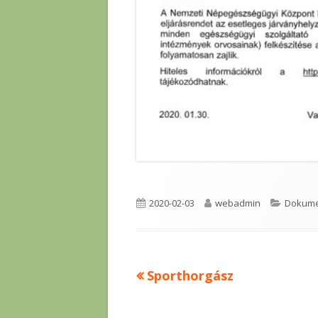
Published
Author
Categor
2020-02-03
webadmin
Dokum
on
Previous
Sporthorgász
Bejegyzés
article:
navigáció