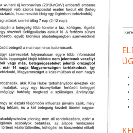
Keres
EL
ÜG
KE