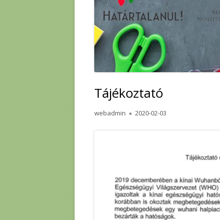
Tájékoztató
Author
Published
webadmin
2020-02-03
on