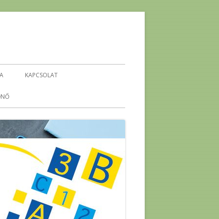
IA
KAPCSOLAT
ŐNŐ
KEHOP-5.4.1-16-2016-00296
ENERGETIKA ÖKO-TÉMAHÉT
-
ENERGIA PROJEKTHÉT