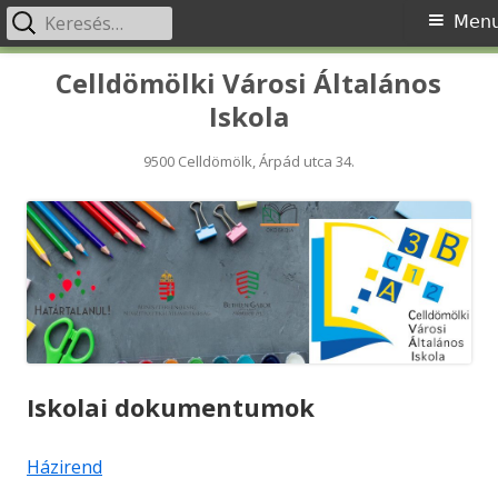
Keresés:
Primary
Men
Menu
Skip
Celldömölki Városi Általános
to
Iskola
content
9500 Celldömölk, Árpád utca 34.
Iskolai dokumentumok
Házirend