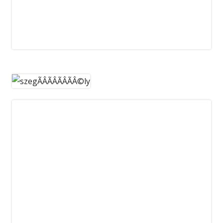
Teljesítményükhöz gratulálunk!
Tisztelt szülő!