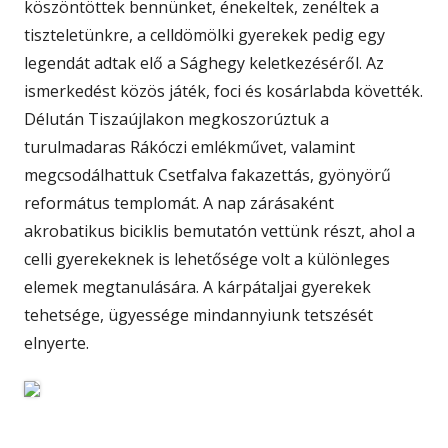
köszöntöttek bennünket, énekeltek, zenéltek a
tiszteletünkre, a celldömölki gyerekek pedig egy
legendát adtak elő a Sághegy keletkezéséről. Az
ismerkedést közös játék, foci és kosárlabda követték.
Délután Tiszaújlakon megkoszorúztuk a
turulmadaras Rákóczi emlékművet, valamint
megcsodálhattuk Csetfalva fakazettás, gyönyörű
református templomát. A nap zárásaként
akrobatikus biciklis bemutatón vettünk részt, ahol a
celli gyerekeknek is lehetősége volt a különleges
elemek megtanulására. A kárpátaljai gyerekek
tehetsége, ügyessége mindannyiunk tetszését
elnyerte.