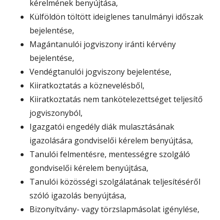
kérelmének benyújtása,
Külföldön töltött ideiglenes tanulmányi időszak
bejelentése,
Magántanulói jogviszony iránti kérvény
bejelentése,
Vendégtanulói jogviszony bejelentése,
Kiiratkoztatás a köznevelésből,
Kiiratkoztatás nem tankötelezettséget teljesítő
jogviszonyból,
Igazgatói engedély diák mulasztásának
igazolására gondviselői kérelem benyújtása,
Tanulói felmentésre, mentességre szolgáló
gondviselői kérelem benyújtása,
Tanulói közösségi szolgálatának teljesítéséről
szóló igazolás benyújtása,
Bizonyítvány- vagy törzslapmásolat igénylése,