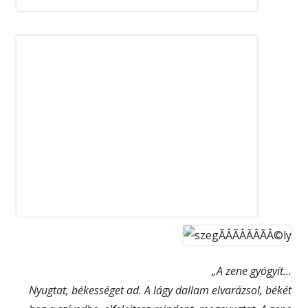
A Mobilitási Hét alkalmával meghirdetett városi
rajzpályázaton iskolánk rajz-szakkörösei:
Tóth Kíra
8.b, Bertalan Eliza 5.d, Szabó Kíra 5.a, Tóth Hanna
és Mell-Varga Máté 5.d osztályos tanulók
2.helyezés
t értek el. Felkészítő: Horváth Lászlóné