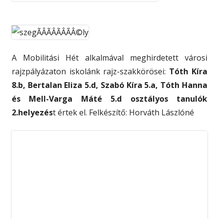
állhatott. Közel 1200 induló közül egy
Bronz és egy
Aranyérem
büszke tulajdonosa , amely mellé egy
bajnoki öv is járt. A dobogó tetején állva csak neki
szólt a magyar Himnusz.