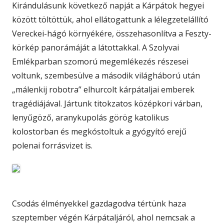
Kirándulásunk következő napját a Kárpátok hegyei
között töltöttük, ahol ellátogattunk a lélegzetelállító
Vereckei-hágó környékére, összehasonlítva a Feszty-
körkép panorámáját a látottakkal. A Szolyvai
Emlékparban szomorú megemlékezés részesei
voltunk, szembesülve a második világháború után
„málenkij robotra” elhurcolt kárpátaljai emberek
tragédiájával. Jártunk titokzatos középkori várban,
lenyűgöző, aranykupolás görög katolikus
kolostorban és megkóstoltuk a gyógyító erejű
polenai forrásvizet is.
Csodás élményekkel gazdagodva tértünk haza
szeptember végén Kárpátaljáról, ahol nemcsak a