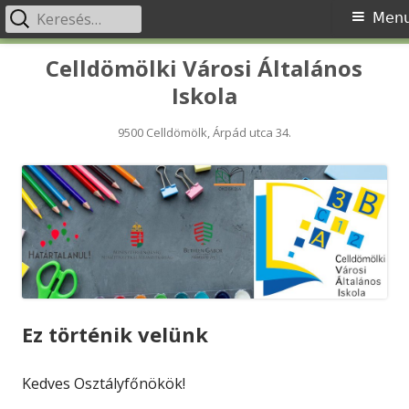
Keresés:
Primary
Men
Menu
Skip
Celldömölki Városi Általános
to
Iskola
content
9500 Celldömölk, Árpád utca 34.
Ez történik velünk
Kedves Osztályfőnökök!