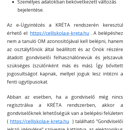
Személyes adatokban bekövetkezett változás
bejelentése.
Az e-Ügyintézés a KRÉTA rendszerén keresztül
érhető el:
https://celliskola.e-kreta.hu
. A belépéshez
nem a tanuló OM azonosítójával kell belépni, hanem
az osztályfőnök által beállított és az Önök részére
átadott gondviselői felhasználónevük és jelszavuk
szükséges (szülőnként más és más). Így bővített
jogosultságot kapnak, mellyel joguk lesz intézni a
fenti ügytípusokat.
Abban az esetben, ha a gondviselő még nincs
regisztrálva a KRÉTA rendszerben, akkor a
gondviselőknek lehetőségük van a belépési felületen
(
https://celliskola.e-kreta.hu
) található "Gondviselői
jelszó igénylése" szövegre kattintva, az elektronikus