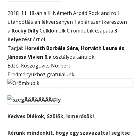
2018. 11. 18-án a II. Németh Árpád Rock and roll
utánpótlás emlékversenyen Táplánszentkereszten
a
Rocky Dilly
Celldömölk Örömbubik csapata
3.
helyezés
t ért el.
Tagjai:
Horváth Borbála Sára, Horváth Laura és
Jánossa Vivien 6.a
osztályos tanulók.
Edző: Koszogovits Norbert
Eredményükhöz gratulálunk.
Kedves Diákok, Szülők, Ismerősök!
Kérünk mindenkit, hogy egy szavazattal segítse