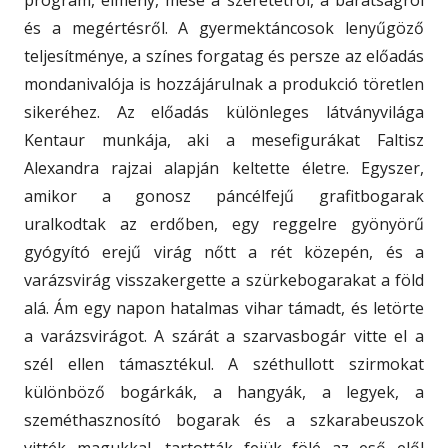
és a megértésről. A gyermektáncosok lenyűgöző
teljesítménye, a színes forgatag és persze az előadás
mondanivalója is hozzájárulnak a produkció töretlen
sikeréhez. Az előadás különleges látványvilága
Kentaur munkája, aki a mesefigurákat Faltisz
Alexandra rajzai alapján keltette életre. Egyszer,
amikor a gonosz páncélfejű grafitbogarak
uralkodtak az erdőben, egy reggelre gyönyörű
gyógyító erejű virág nőtt a rét közepén, és a
varázsvirág visszakergette a szürkebogarakat a föld
alá. Ám egy napon hatalmas vihar támadt, és letörte
a varázsvirágot. A szárát a szarvasbogár vitte el a
szél ellen támasztékul. A széthullott szirmokat
különböző bogárkák, a hangyák, a legyek, a
szeméthasznosító bogarak és a szkarabeuszok
vitték magukkal, tartották fejük fölé az eső elől