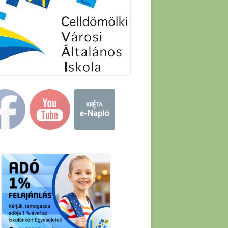
in
debar