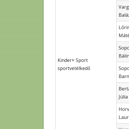
Varg
Balá
Lőri
Mát
Sopo
Báli
Kinder+ Sport
sportvetélkedő
Sopo
Bar
Bert
Júlia
Horv
Laur