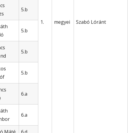
cs
5.b
zs
1.
megyei
Szabó Lóránt
áth
5.b
ló
cs
5.b
ond
kos
5.b
tóf
ncs
6.a
é
áth
6.a
mbor
ó Máté
6.d