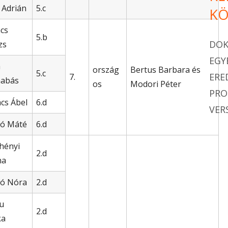
i Adrián
5.c
KÖ
cs
5.b
DO
zs
EGY
a
ország
Bertus Barbara és
5.c
ERE
7.
nabás
os
Modori Péter
PR
cs Ábel
6.d
VER
ó Máté
6.d
hényi
2.d
na
ó Nóra
2.d
u
2.d
ka