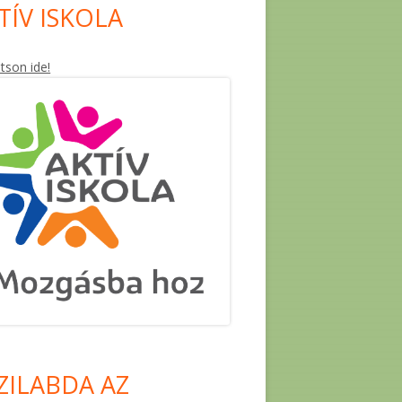
TÍV ISKOLA
ntson ide!
ZILABDA AZ