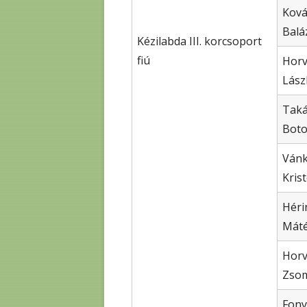
Ková
Balá
Kézilabda III. korcsoport
fiú
Horv
Lász
Taká
Bot
Ván
Kris
Héri
Mát
Horv
Zso
Fony