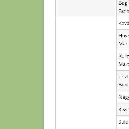
Bagi
Fann
Ková
Husz
Marc
Kul
Marc
Lisz
Ben
Nagy
Kiss 
Süle