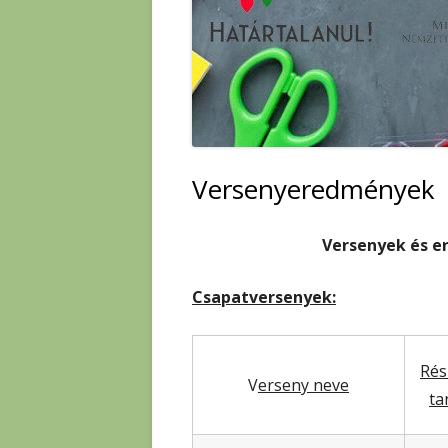
Versenyeredmények
Versenyek és e
Csapatversenyek:
Rés
V
erseny neve
ta