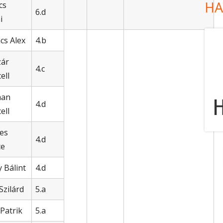
HA
cs
6.d
i
cs Alex
4.b
ár
4.c
ell
man
4.d
ell
tes
4.d
ce
 Bálint
4.d
Szilárd
5.a
 Patrik
5.a