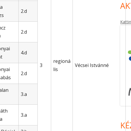
AK
a
2.d
zs
Katti
ncz
2.d
é
nyai
4.d
nt
regioná
3
Vécsei Istvánné
nyai
lis
2.d
nabás
alan
3.a
áth
3.a
a
KÉ