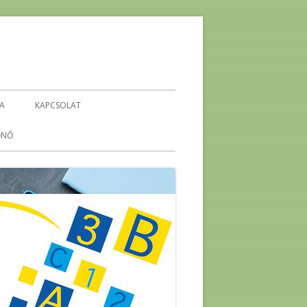
IA
KAPCSOLAT
ŐNŐ
KEHOP-5.4.1-16-2016-00296
ENERGETIKA ÖKO-TÉMAHÉT
-
ENERGIA PROJEKTHÉT