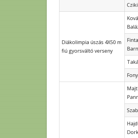
Czik
Ková
Balá
Fint
Diákolimpia úszás 4X50 m
Bar
fiú gyorsváltó verseny
Taká
Fony
Majt
Pan
Szab
Hajd
Dor