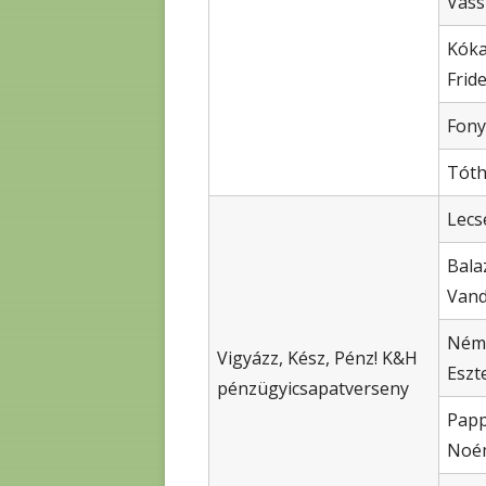
Vass
Kóka
Frid
Fony
Tóth
Lecs
Bala
Van
Ném
Vigyázz, Kész, Pénz! K&H
Eszt
pénzügyicsapatverseny
Papp
Noé