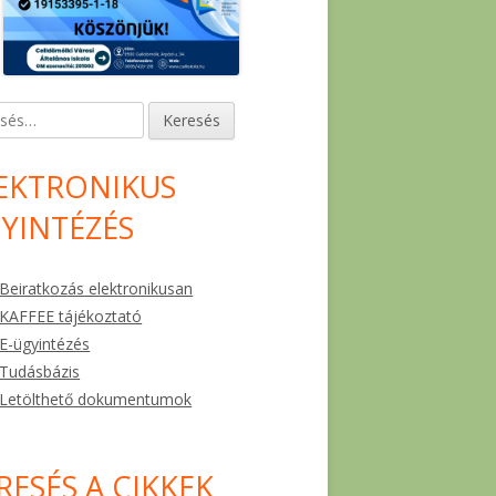
és:
EKTRONIKUS
YINTÉZÉS
Beiratkozás elektronikusan
KAFFEE tájékoztató
E-ügyintézés
Tudásbázis
Letölthető dokumentumok
RESÉS A CIKKEK