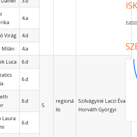
 Dániel
3.b
IS
i
4.a
erika
Katti
ó Virág
4.d
SZ
 Milán
4.a
ek Luca
6.d
zatics
6.d
da
eth
6.d
regioná
Szilvágyiné Laczi Éva
er
5.
lis
Horváth Györgyi
 Laura
6.d
mi