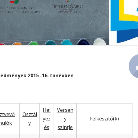
KÖZZÉTÉTEL
PEDAGÓGIAI PROGRAM
Ma
Si
redmények 2015 -16. tanévben
Hel
Versen
ztvevő
Osztál
yez
y
Felkészítő(k)
nulók
y
és
szintje