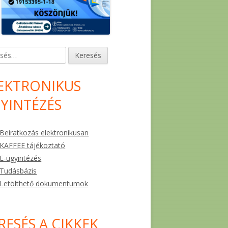
és:
EKTRONIKUS
YINTÉZÉS
Beiratkozás elektronikusan
KAFFEE tájékoztató
E-ügyintézés
Tudásbázis
Letölthető dokumentumok
RESÉS A CIKKEK