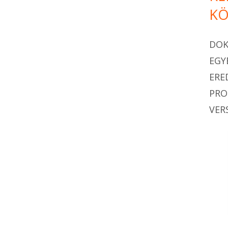
KÖ
DO
EGY
ERE
PR
VER