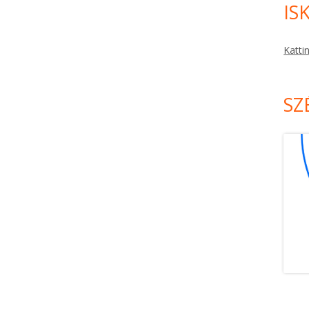
IS
Katti
SZ