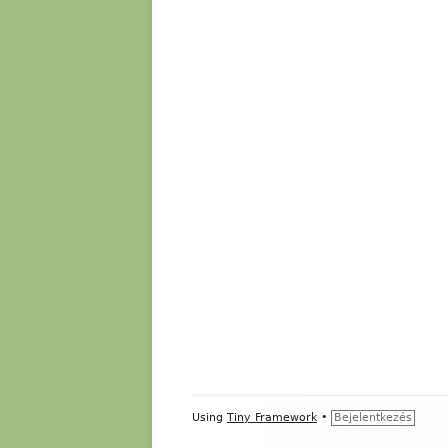
Footer
Using
Tiny Framework
•
Bejelentkezés
Content