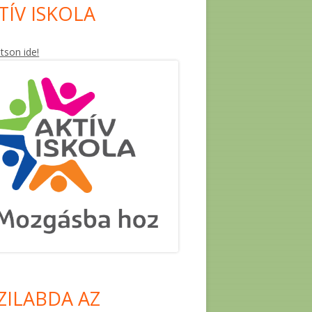
TÍV ISKOLA
ntson ide!
ZILABDA AZ