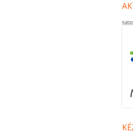
AK
Katti
KÉ