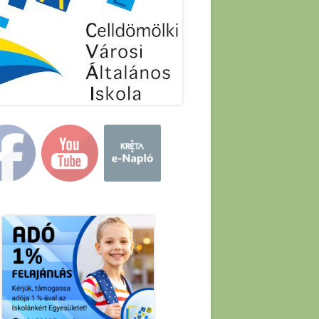
in
debar