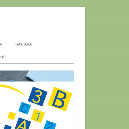
IA
KAPCSOLAT
ŐNŐ
KEHOP-5.4.1-16-2016-00296
ENERGETIKA ÖKO-TÉMAHÉT
-
ENERGIA PROJEKTHÉT