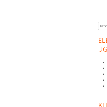
Keres
EL
ÜG
KE