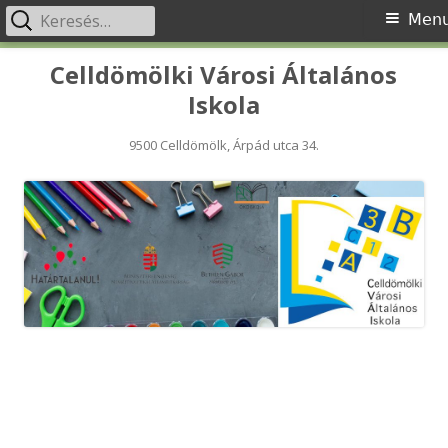
Keresés:
Primary
Men
Menu
Skip
Celldömölki Városi Általános
to
Iskola
content
9500 Celldömölk, Árpád utca 34.